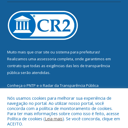
Muito mais que
criar site
ou
sistema para prefeituras
!
Realizamos uma
assessoria
completa, onde garantimos em
contrato que todas as exigências das
leis de transparência
pública
serão atendidas.
Conheça o
PNTP
e o
Radar da Transparência Pública
Nós usamos cookies para melhorar sua experiência de
navegação no portal. Ao utilizar nosso portal, você
concorda com a política de monitoramento de cookies.
Para ter mais informações sobre como isso é feito, acesse
Todos os direitos reservados a Prefeitura Municipal de
Política de cookies (
Leia mais
). Se você concorda, clique em
Mocajuba.
ACEITO.