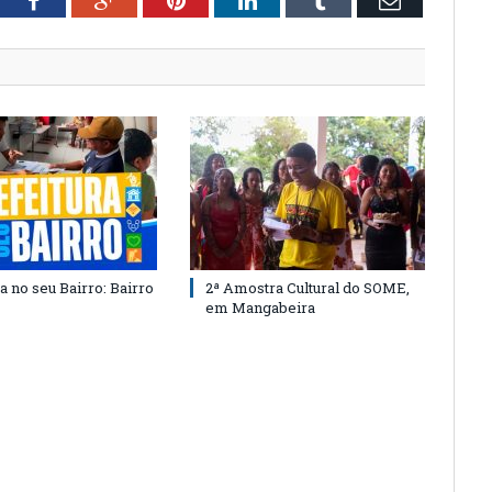
tter
Facebook
Google+
Pinterest
LinkedIn
Tumblr
Email
a no seu Bairro: Bairro
2ª Amostra Cultural do SOME,
em Mangabeira