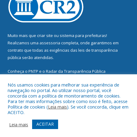
Muito mais que
criar site
ou
sistema para prefeituras
!
Realizamos uma
assessoria
completa, onde garantimos em
contrato que todas as exigências das
leis de transparência
pública
serão atendidas.
Conheça o
PNTP
e o
Radar da Transparência Pública
Nós usamos cookies para melhorar sua experiência de
navegação no portal. Ao utilizar nosso portal, você
concorda com a política de monitoramento de cookies.
Para ter mais informações sobre como isso é feito, acesse
Todos os direitos reservados a Prefeitura Municipal de
Política de cookies (
Leia mais
). Se você concorda, clique em
Mocajuba.
ACEITO.
Mapa do Site
Acessar Área Administrativa
ACEITAR
Leia mais
Acessar Webmail