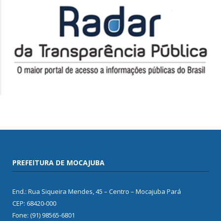
PREFEITURA DE MOCAJUBA
End.: Rua Siqueira Mendes, 45 – Centro – Mocajuba Pará
CEP: 68420-000
Fone: (91) 98565-6801