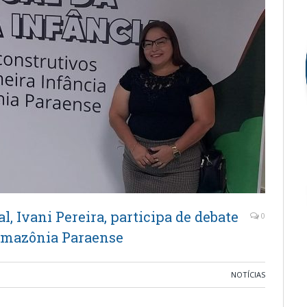
l, Ivani Pereira, participa de debate
0
 Amazônia Paraense
NOTÍCIAS