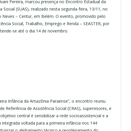
 Ivani Pereira, marcou presença no Encontro Estadual da
a Social (SUAS), realizado nesta segunda-feira, 13/11, no
edo Neves – Centur, em Belém. O evento, promovido pelo
stência Social, Trabalho, Emprego e Renda – SEASTER, por
estende-se até o dia 14 de novembro.
ira Infância da Amazônia Paraense”, o encontro reuniu
e Referência de Assistência Social (CRAS), supervisores, e
bjetivo central é sensibilizar a rede socioassistencial e a
a integrada voltada para a primeira infância nos 144
ortunizar o alinhamento técnico e reordenamento do