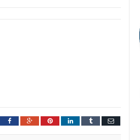
tter
Facebook
Google+
Pinterest
LinkedIn
Tumblr
Email