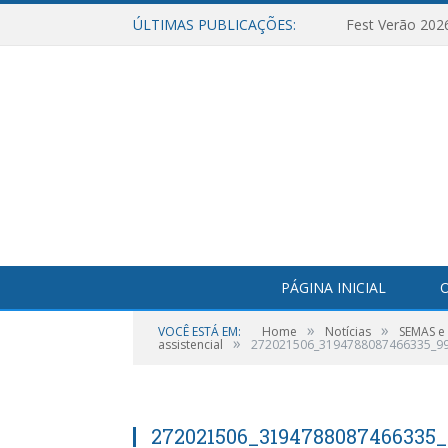
ÚLTIMAS PUBLICAÇÕES:
Fest Verão 202
PÁGINA INICIAL
O
»
»
VOCÊ ESTÁ EM:
Home
Notícias
SEMAS e
»
assistencial
272021506_3194788087466335_9
272021506_3194788087466335_