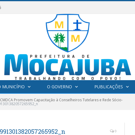
6
 MUNICÍPIO
O GOVERNO
PUBLICAÇÕES
 CMDCA Promovem Capacitação à Conselheiros Tutelares e Rede Sócio-
91301382057265952_n
991301382057265952_n
0