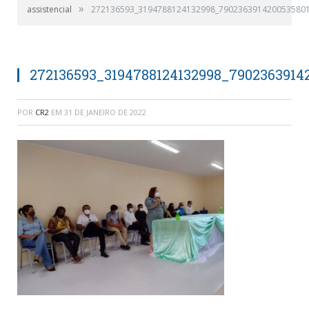
»
assistencial
272136593_3194788124132998_790236391420053580
272136593_3194788124132998_7902363914
POR
CR2
EM
31 DE JANEIRO DE 2022