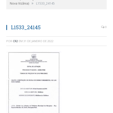
»
Nova Vizânia)
L1533_24145
L1533_24145
0
POR
CR2
EM
31 DE JANEIRO DE 2022