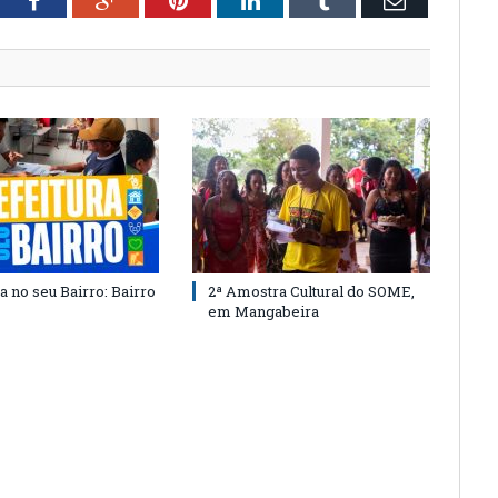
tter
Facebook
Google+
Pinterest
LinkedIn
Tumblr
Email
a no seu Bairro: Bairro
2ª Amostra Cultural do SOME,
em Mangabeira