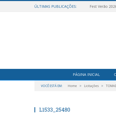
ÚLTIMAS PUBLICAÇÕES:
Fest Verão 202
PÁGINA INICIAL
O
»
»
VOCÊ ESTÁ EM:
Home
Licitações
TOMADA
L1533_25480