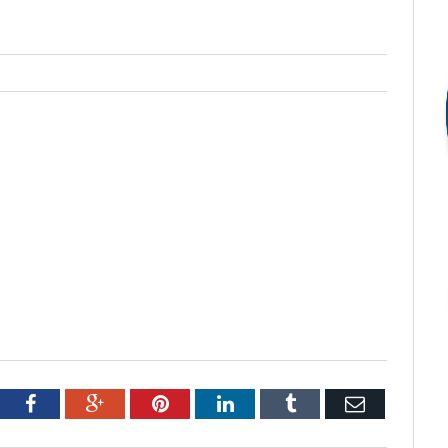
tter
Facebook
Google+
Pinterest
LinkedIn
Tumblr
Email