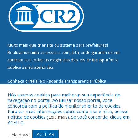
Muito mais que
criar site
ou
sistema para prefeituras
!
Realizamos uma
assessoria
completa, onde garantimos em
contrato que todas as exigências das
leis de transparência
pública
serão atendidas.
Conheça o
PNTP
e o
Radar da Transparência Pública
Nós usamos cookies para melhorar sua experiência de
navegação no portal. Ao utilizar nosso portal, você
concorda com a política de monitoramento de cookies.
Para ter mais informações sobre como isso é feito, acesse
Todos os direitos reservados a Prefeitura Municipal de
Política de cookies (
Leia mais
). Se você concorda, clique em
Mocajuba.
ACEITO.
Mapa do Site
Acessar Área Administrativa
ACEITAR
Leia mais