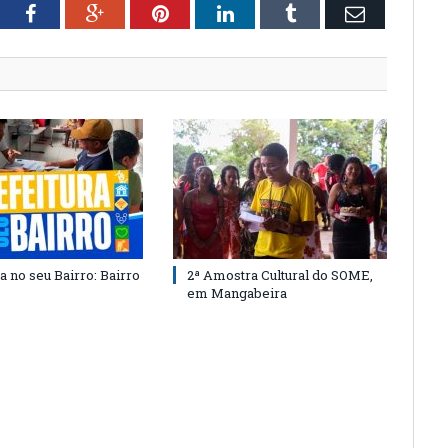
tter
Facebook
Google+
Pinterest
LinkedIn
Tumblr
Email
a no seu Bairro: Bairro
2ª Amostra Cultural do SOME,
em Mangabeira