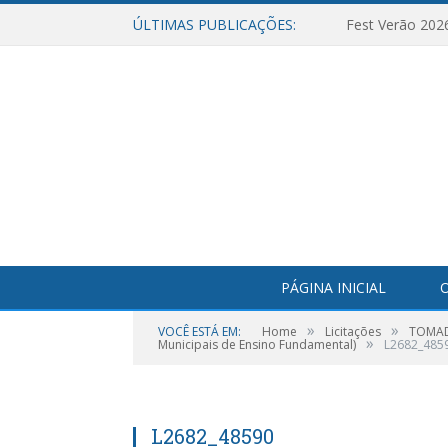
ÚLTIMAS PUBLICAÇÕES:
Fest Verão 202
PÁGINA INICIAL
O
»
»
VOCÊ ESTÁ EM:
Home
Licitações
TOMADA
»
Municipais de Ensino Fundamental)
L2682_485
L2682_48590