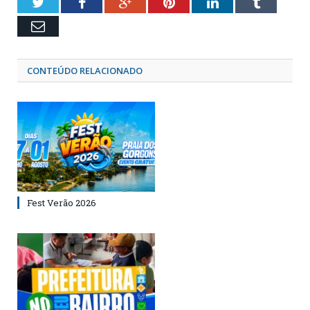
Twitter
Facebook
Google+
Pinterest
LinkedIn
Tumblr
Email
CONTEÚDO RELACIONADO
Fest Verão 2026