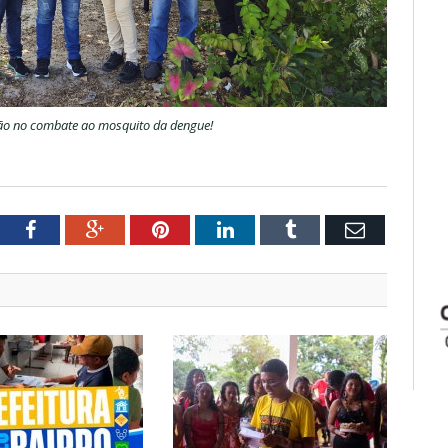
ão no combate ao mosquito da dengue!
tter
Facebook
Google+
Pinterest
LinkedIn
Tumblr
Email