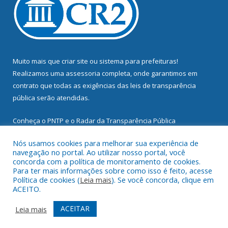
Muito mais que
criar site
ou
sistema para prefeituras
!
Realizamos uma
assessoria
completa, onde garantimos em
contrato que todas as exigências das
leis de transparência
pública
serão atendidas.
Conheça o
PNTP
e o
Radar da Transparência Pública
Nós usamos cookies para melhorar sua experiência de
navegação no portal. Ao utilizar nosso portal, você
concorda com a política de monitoramento de cookies.
Para ter mais informações sobre como isso é feito, acesse
Todos os direitos reservados a Prefeitura Municipal de
Política de cookies (
Leia mais
). Se você concorda, clique em
Mocajuba.
ACEITO.
Mapa do Site
Acessar Área Administrativa
ACEITAR
Leia mais
Acessar Webmail