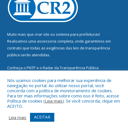
Muito mais que
criar site
ou
sistema para prefeituras
!
Realizamos uma
assessoria
completa, onde garantimos em
contrato que todas as exigências das
leis de transparência
pública
serão atendidas.
Conheça o
PNTP
e o
Radar da Transparência Pública
Nós usamos cookies para melhorar sua experiência de
navegação no portal. Ao utilizar nosso portal, você
concorda com a política de monitoramento de cookies.
Para ter mais informações sobre como isso é feito, acesse
Todos os direitos reservados a Prefeitura Municipal de
Política de cookies (
Leia mais
). Se você concorda, clique em
Mocajuba.
ACEITO.
Mapa do Site
Acessar Área Administrativa
ACEITAR
Leia mais
Acessar Webmail