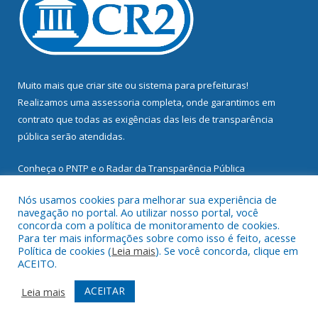
Muito mais que
criar site
ou
sistema para prefeituras
!
Realizamos uma
assessoria
completa, onde garantimos em
contrato que todas as exigências das
leis de transparência
pública
serão atendidas.
Conheça o
PNTP
e o
Radar da Transparência Pública
Nós usamos cookies para melhorar sua experiência de
navegação no portal. Ao utilizar nosso portal, você
concorda com a política de monitoramento de cookies.
Para ter mais informações sobre como isso é feito, acesse
Todos os direitos reservados a Prefeitura Municipal de
Política de cookies (
Leia mais
). Se você concorda, clique em
Mocajuba.
ACEITO.
Mapa do Site
Acessar Área Administrativa
ACEITAR
Leia mais
Acessar Webmail