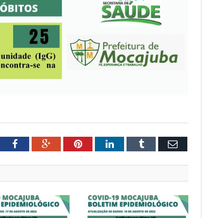
tter
Facebook
Google+
Pinterest
LinkedIn
Tumblr
Email