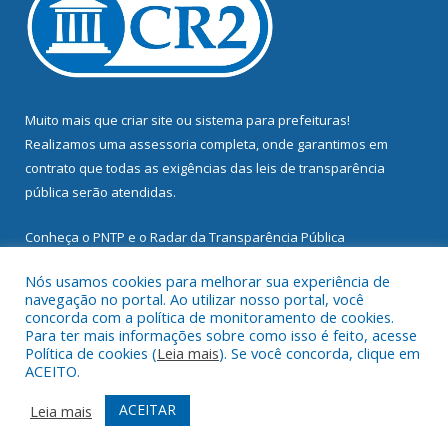
Muito mais que
criar site
ou
sistema para prefeituras
!
Realizamos uma
assessoria
completa, onde garantimos em
contrato que todas as exigências das
leis de transparência
pública
serão atendidas.
Conheça o
PNTP
e o
Radar da Transparência Pública
Nós usamos cookies para melhorar sua experiência de
navegação no portal. Ao utilizar nosso portal, você
concorda com a política de monitoramento de cookies.
Para ter mais informações sobre como isso é feito, acesse
Todos os direitos reservados a Prefeitura Municipal de
Política de cookies (
Leia mais
). Se você concorda, clique em
Mocajuba.
ACEITO.
Mapa do Site
Acessar Área Administrativa
ACEITAR
Leia mais
Acessar Webmail