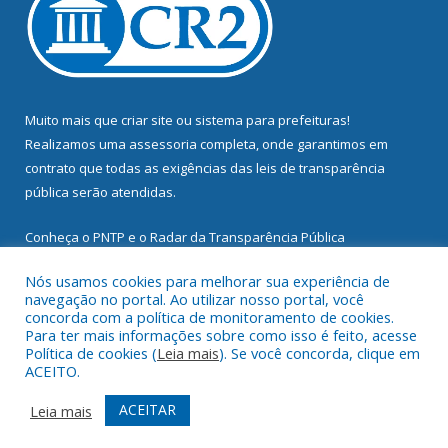
Muito mais que
criar site
ou
sistema para prefeituras
!
Realizamos uma
assessoria
completa, onde garantimos em
contrato que todas as exigências das
leis de transparência
pública
serão atendidas.
Conheça o
PNTP
e o
Radar da Transparência Pública
Nós usamos cookies para melhorar sua experiência de
navegação no portal. Ao utilizar nosso portal, você
concorda com a política de monitoramento de cookies.
Para ter mais informações sobre como isso é feito, acesse
Todos os direitos reservados a Prefeitura Municipal de
Política de cookies (
Leia mais
). Se você concorda, clique em
Mocajuba.
ACEITO.
Mapa do Site
Acessar Área Administrativa
ACEITAR
Leia mais
Acessar Webmail