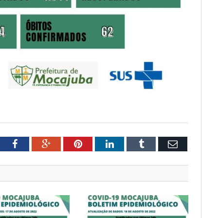
tter
Facebook
Google+
Pinterest
LinkedIn
Tumblr
Email