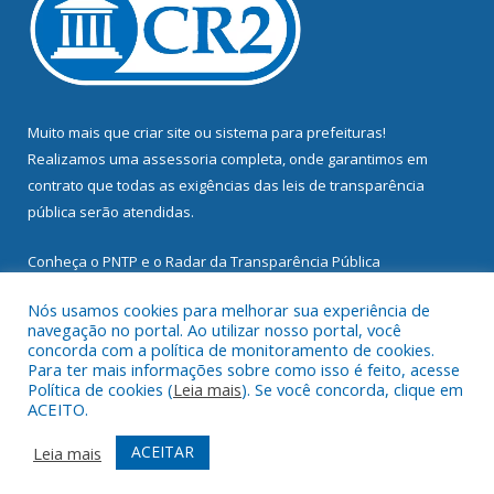
Muito mais que
criar site
ou
sistema para prefeituras
!
Realizamos uma
assessoria
completa, onde garantimos em
contrato que todas as exigências das
leis de transparência
pública
serão atendidas.
Conheça o
PNTP
e o
Radar da Transparência Pública
Nós usamos cookies para melhorar sua experiência de
navegação no portal. Ao utilizar nosso portal, você
concorda com a política de monitoramento de cookies.
Para ter mais informações sobre como isso é feito, acesse
Todos os direitos reservados a Prefeitura Municipal de
Política de cookies (
Leia mais
). Se você concorda, clique em
Mocajuba.
ACEITO.
Mapa do Site
Acessar Área Administrativa
ACEITAR
Leia mais
Acessar Webmail