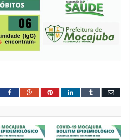
tter
Facebook
Google+
Pinterest
LinkedIn
Tumblr
Email