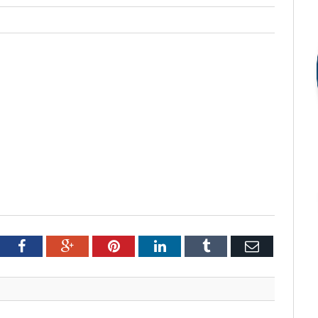
tter
Facebook
Google+
Pinterest
LinkedIn
Tumblr
Email