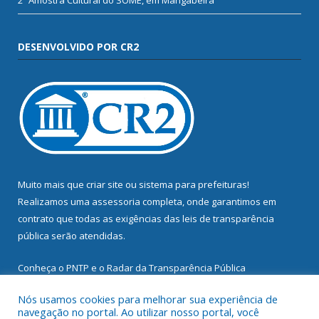
DESENVOLVIDO POR CR2
Muito mais que
criar site
ou
sistema para prefeituras
!
Realizamos uma
assessoria
completa, onde garantimos em
contrato que todas as exigências das
leis de transparência
pública
serão atendidas.
Conheça o
PNTP
e o
Radar da Transparência Pública
Nós usamos cookies para melhorar sua experiência de
navegação no portal. Ao utilizar nosso portal, você