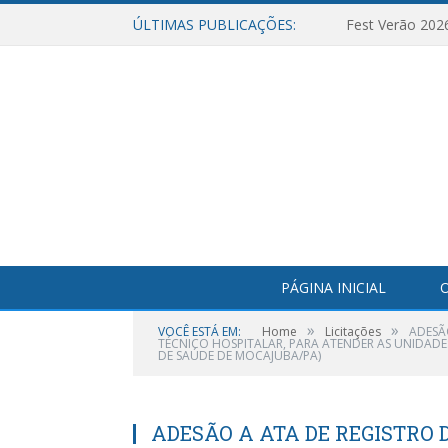
ÚLTIMAS PUBLICAÇÕES:
Fest Verão 202
PÁGINA INICIAL
O
»
»
VOCÊ ESTÁ EM:
Home
Licitações
ADESÃ
TÉCNICO HOSPITALAR, PARA ATENDER AS UNIDADES
DE SAÚDE DE MOCAJUBA/PA)
ADESÃO A ATA DE REGISTRO D