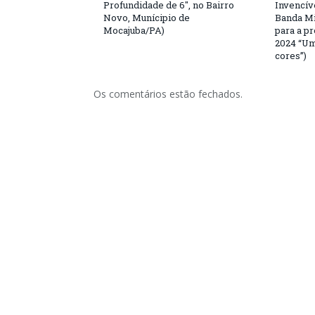
Profundidade de 6″, no Bairro
Invencív
Novo, Munícipio de
Banda Mi
Mocajuba/PA)
para a p
2024 “Um
cores”)
Os comentários estão fechados.