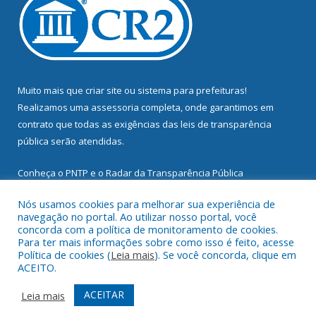
Muito mais que
criar site
ou
sistema para prefeituras
!
Realizamos uma
assessoria
completa, onde garantimos em
contrato que todas as exigências das
leis de transparência
pública
serão atendidas.
Conheça o
PNTP
e o
Radar da Transparência Pública
Nós usamos cookies para melhorar sua experiência de
navegação no portal. Ao utilizar nosso portal, você
concorda com a política de monitoramento de cookies.
Para ter mais informações sobre como isso é feito, acesse
Todos os direitos reservados a Prefeitura Municipal de
Política de cookies (
Leia mais
). Se você concorda, clique em
Mocajuba.
ACEITO.
Mapa do Site
Acessar Área Administrativa
ACEITAR
Leia mais
Acessar Webmail