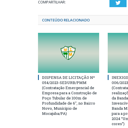
COMPARTILHAR:
Twi
CONTEÚDO RELACIONADO
DISPENSA DE LICITAÇÃO Nº
INEXIGI
054/2023-SEDURB/PMM
006/20
(Contratação Emergencial de
(Contrat
Empresa para a Construção de
realizaç
Poço Tubular de 100m de
da Banda
Profundidade de 6″, no Bairro
Invencív
Novo, Munícipio de
Banda Mi
Mocajuba/PA)
para a p
2024 “Um
cores”)