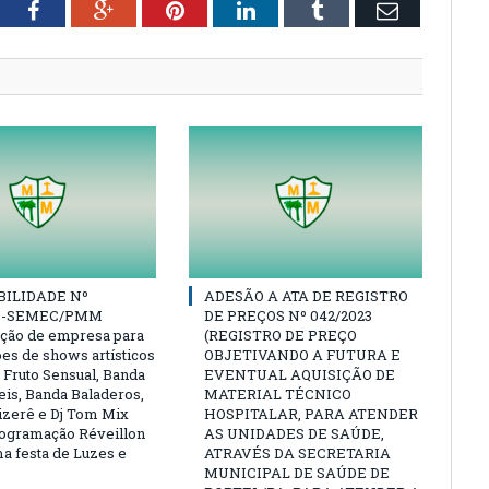
tter
Facebook
Google+
Pinterest
LinkedIn
Tumblr
Email
BILIDADE Nº
ADESÃO A ATA DE REGISTRO
23-SEMEC/PMM
DE PREÇOS Nº 042/2023
ação de empresa para
(REGISTRO DE PREÇO
ões de shows artísticos
OBJETIVANDO A FUTURA E
 Fruto Sensual, Banda
EVENTUAL AQUISIÇÃO DE
eis, Banda Baladeros,
MATERIAL TÉCNICO
zerê e Dj Tom Mix
HOSPITALAR, PARA ATENDER
rogramação Réveillon
AS UNIDADES DE SAÚDE,
a festa de Luzes e
ATRAVÉS DA SECRETARIA
MUNICIPAL DE SAÚDE DE