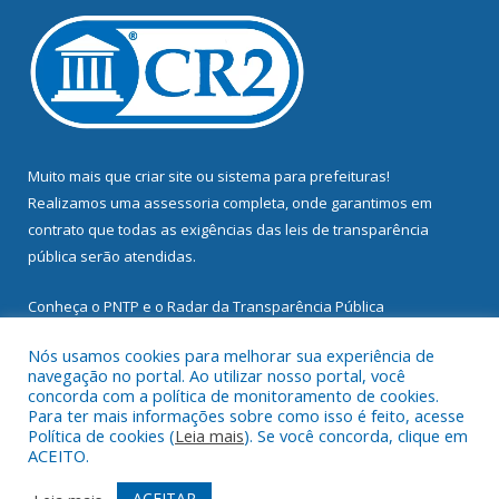
Muito mais que
criar site
ou
sistema para prefeituras
!
Realizamos uma
assessoria
completa, onde garantimos em
contrato que todas as exigências das
leis de transparência
pública
serão atendidas.
Conheça o
PNTP
e o
Radar da Transparência Pública
Nós usamos cookies para melhorar sua experiência de
navegação no portal. Ao utilizar nosso portal, você
concorda com a política de monitoramento de cookies.
Para ter mais informações sobre como isso é feito, acesse
Todos os direitos reservados a Prefeitura Municipal de
Política de cookies (
Leia mais
). Se você concorda, clique em
Mocajuba.
ACEITO.
Mapa do Site
Acessar Área Administrativa
ACEITAR