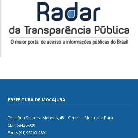
PREFEITURA DE MOCAJUBA
End.: Rua Siqueira Mendes, 45 – Centro – Mocajuba Pará
CEP: 68420-000
Fone: (91) 98565-6801