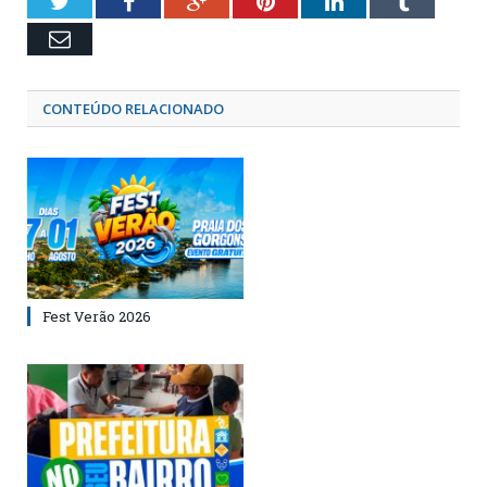
Twitter
Facebook
Google+
Pinterest
LinkedIn
Tumblr
Email
CONTEÚDO RELACIONADO
Fest Verão 2026