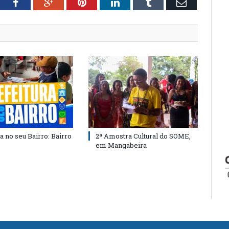
tter
Facebook
Google+
Pinterest
LinkedIn
Tumblr
Email
a no seu Bairro: Bairro
2ª Amostra Cultural do SOME,
em Mangabeira