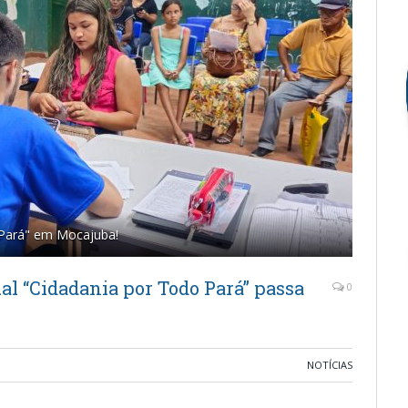
 Pará" em Mocajuba!
l “Cidadania por Todo Pará” passa
0
NOTÍCIAS