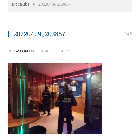
»
Mocajuba
20220409_203857
20220409_203857
0
POR
ASCOM
EM
10 DE ABRIL DE 2022