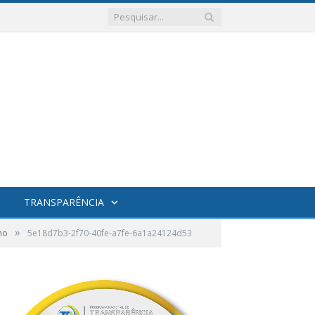
TRANSPARÊNCIA
»
mo
5e18d7b3-2f70-40fe-a7fe-6a1a24124d53