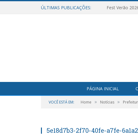
ÚLTIMAS PUBLICAÇÕES:
Fest Verão 202
PÁGINA INICIAL
O
»
»
VOCÊ ESTÁ EM:
Home
Notícias
Prefeitu
5e18d7b3-2f70-40fe-a7fe-6a1a