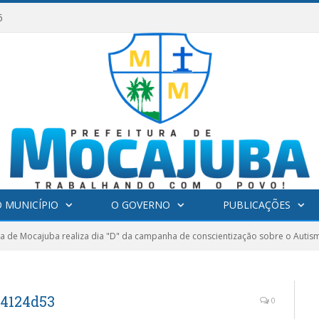
6
 MUNICÍPIO
O GOVERNO
PUBLICAÇÕES
ra de Mocajuba realiza dia "D" da campanha de conscientização sobre o Autis
24124d53
0