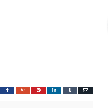
tter
Facebook
Google+
Pinterest
LinkedIn
Tumblr
Email