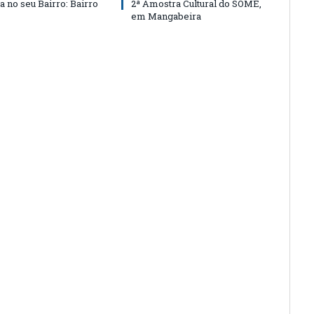
a no seu Bairro: Bairro
2ª Amostra Cultural do SOME,
em Mangabeira