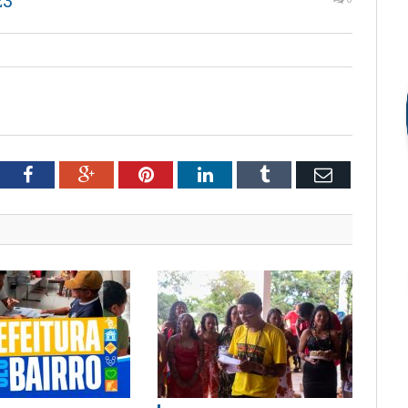
23
tter
Facebook
Google+
Pinterest
LinkedIn
Tumblr
Email