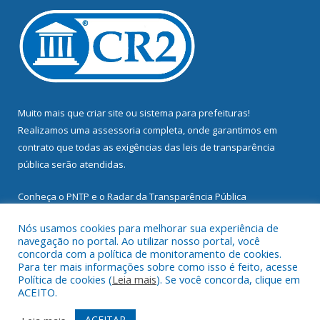
Muito mais que
criar site
ou
sistema para prefeituras
!
Realizamos uma
assessoria
completa, onde garantimos em
contrato que todas as exigências das
leis de transparência
pública
serão atendidas.
Conheça o
PNTP
e o
Radar da Transparência Pública
Nós usamos cookies para melhorar sua experiência de
navegação no portal. Ao utilizar nosso portal, você
concorda com a política de monitoramento de cookies.
Para ter mais informações sobre como isso é feito, acesse
Todos os direitos reservados a Prefeitura Municipal de
Política de cookies (
Leia mais
). Se você concorda, clique em
Mocajuba.
ACEITO.
Mapa do Site
Acessar Área Administrativa
ACEITAR