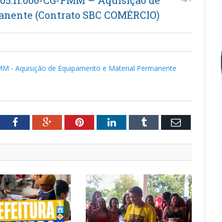
5.11.006-CG-PMM – Aquisição de
anente (Contrato SBC COMÉRCIO)
 - Aquisição de Equipamento e Material Permanente
tter
Facebook
Google+
Pinterest
LinkedIn
Tumblr
Email