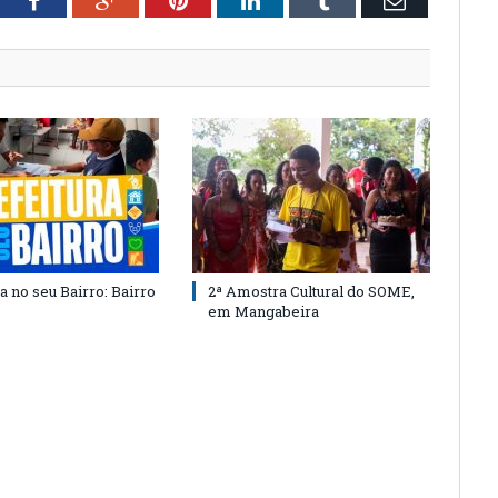
tter
Facebook
Google+
Pinterest
LinkedIn
Tumblr
Email
a no seu Bairro: Bairro
2ª Amostra Cultural do SOME,
em Mangabeira