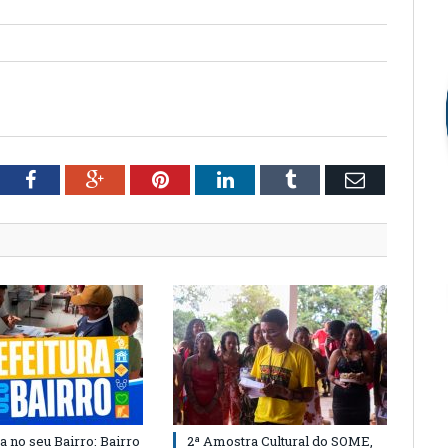
tter
Facebook
Google+
Pinterest
LinkedIn
Tumblr
Email
a no seu Bairro: Bairro
2ª Amostra Cultural do SOME,