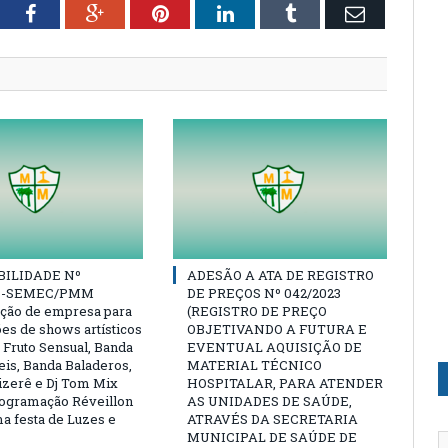
tter
Facebook
Google+
Pinterest
LinkedIn
Tumblr
Email
BILIDADE Nº
ADESÃO A ATA DE REGISTRO
23-SEMEC/PMM
DE PREÇOS Nº 042/2023
ação de empresa para
(REGISTRO DE PREÇO
ões de shows artísticos
OBJETIVANDO A FUTURA E
 Fruto Sensual, Banda
EVENTUAL AQUISIÇÃO DE
eis, Banda Baladeros,
MATERIAL TÉCNICO
zerê e Dj Tom Mix
HOSPITALAR, PARA ATENDER
rogramação Réveillon
AS UNIDADES DE SAÚDE,
a festa de Luzes e
ATRAVÉS DA SECRETARIA
MUNICIPAL DE SAÚDE DE