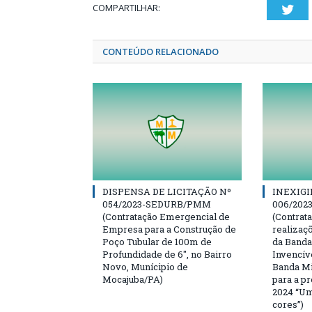
COMPARTILHAR:
Twi
CONTEÚDO RELACIONADO
DISPENSA DE LICITAÇÃO Nº
INEXIGI
054/2023-SEDURB/PMM
006/20
(Contratação Emergencial de
(Contrat
Empresa para a Construção de
realizaç
Poço Tubular de 100m de
da Banda
Profundidade de 6″, no Bairro
Invencív
Novo, Munícipio de
Banda Mi
Mocajuba/PA)
para a p
2024 “Um
cores”)