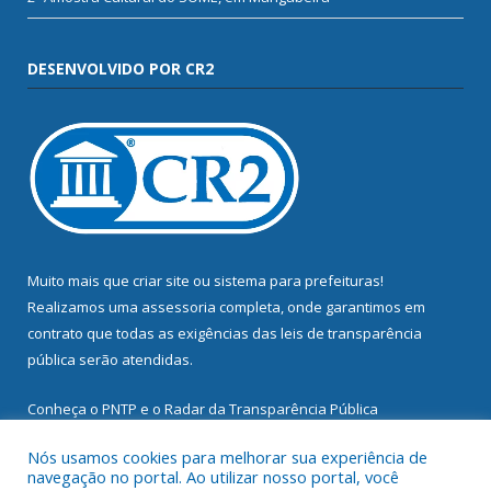
DESENVOLVIDO POR CR2
Muito mais que
criar site
ou
sistema para prefeituras
!
Realizamos uma
assessoria
completa, onde garantimos em
contrato que todas as exigências das
leis de transparência
pública
serão atendidas.
Conheça o
PNTP
e o
Radar da Transparência Pública
Nós usamos cookies para melhorar sua experiência de
navegação no portal. Ao utilizar nosso portal, você