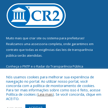
Muito mais que
criar site
ou
sistema para prefeituras
!
Realizamos uma
assessoria
completa, onde garantimos em
contrato que todas as exigências das
leis de transparência
pública
serão atendidas.
Conheça o
PNTP
e o
Radar da Transparência Pública
Nós usamos cookies para melhorar sua experiência de
navegação no portal. Ao utilizar nosso portal, você
concorda com a política de monitoramento de cookies.
Para ter mais informações sobre como isso é feito, acesse
Todos os direitos reservados a Prefeitura Municipal de
Política de cookies (
Leia mais
). Se você concorda, clique em
Mocajuba.
ACEITO.
Mapa do Site
Acessar Área Administrativa
ACEITAR