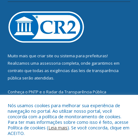
Muito mais que
criar site
ou
sistema para prefeituras
!
Realizamos uma
assessoria
completa, onde garantimos em
contrato que todas as exigências das
leis de transparência
pública
serão atendidas.
Conheça o
PNTP
e o
Radar da Transparência Pública
Nós usamos cookies para melhorar sua experiência de
navegação no portal. Ao utilizar nosso portal, você
concorda com a política de monitoramento de cookies.
Para ter mais informações sobre como isso é feito, acesse
Todos os direitos reservados a Prefeitura Municipal de
Política de cookies (
Leia mais
). Se você concorda, clique em
Mocajuba.
ACEITO.