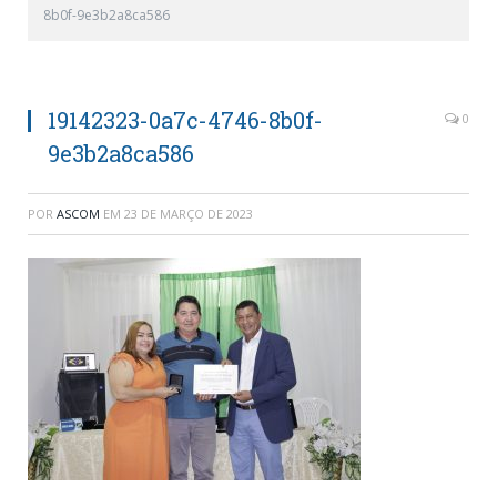
8b0f-9e3b2a8ca586
19142323-0a7c-4746-8b0f-
0
9e3b2a8ca586
POR
ASCOM
EM
23 DE MARÇO DE 2023