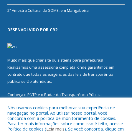
2ª Amostra Cultural do SOME, em Mangabeira
DESENVOLVIDO POR CR2
Muito mais que
criar site
ou
sistema para prefeituras
!
Realizamos uma
assessoria
completa, onde garantimos em
contrato que todas as exigências das
leis de transparência
pública
serão atendidas.
Conheça o
PNTP
e o
Radar da Transparência Pública
Nós usamos cookies para melhorar sua experiência de
navegação no portal. Ao utilizar nosso portal, você
concorda com a política de monitoramento de cookies.
Para ter mais informações sobre como isso é feito, acesse
Todos os direitos reservados a Prefeitura Municipal de
Política de cookies (
Leia mais
). Se você concorda, clique em
Mocajuba.