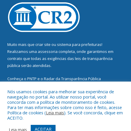
Muito mais que
criar site
ou
sistema para prefeituras
!
Realizamos uma
assessoria
completa, onde garantimos em
contrato que todas as exigências das
leis de transparência
pública
serão atendidas.
Conheça o
PNTP
e o
Radar da Transparência Pública
Nós usamos cookies para melhorar sua experiência de
navegação no portal. Ao utilizar nosso portal, você
concorda com a política de monitoramento de cookies.
Para ter mais informações sobre como isso é feito, acesse
Todos os direitos reservados a Prefeitura Municipal de
Política de cookies (
Leia mais
). Se você concorda, clique em
Mocajuba.
ACEITO.
Mapa do Site
Acessar Área Administrativa
ACEITAR
Leia mais