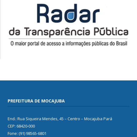
PREFEITURA DE MOCAJUBA
End.: Rua Siqueira Mendes, 45 – Centro – Mocajuba Pará
CEP: 68420-000
Fone: (91) 98565-6801