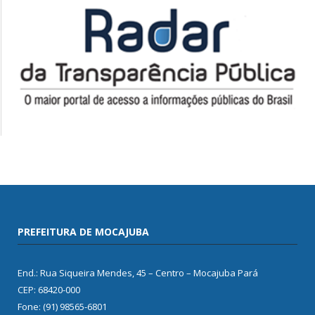
PREFEITURA DE MOCAJUBA
End.: Rua Siqueira Mendes, 45 – Centro – Mocajuba Pará
CEP: 68420-000
Fone: (91) 98565-6801