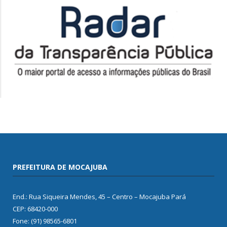
PREFEITURA DE MOCAJUBA
End.: Rua Siqueira Mendes, 45 – Centro – Mocajuba Pará
CEP: 68420-000
Fone: (91) 98565-6801