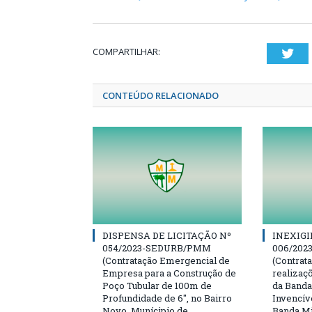
COMPARTILHAR:
Twi
CONTEÚDO RELACIONADO
DISPENSA DE LICITAÇÃO Nº
INEXIGI
054/2023-SEDURB/PMM
006/20
(Contratação Emergencial de
(Contrat
Empresa para a Construção de
realizaç
Poço Tubular de 100m de
da Banda
Profundidade de 6″, no Bairro
Invencív
Novo, Munícipio de
Banda Mi