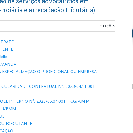
ção de serviços advocatícios em
nciária e arrecadação tributária)
LICITAÇÕES
NTRATO
TENTE
/PMM
DEMANDA
ESPECIALIZAÇÃO O PROFICIONAL OU EMPRESA
GULARIDADE CONTRATUAL N°. 2023/04.11.001 –
E INTERNO N°. 2023/05.04.001 – CG/P.M.M
AJUR/PMM
OS
OU EXECUTANTE
ICAÇÃO