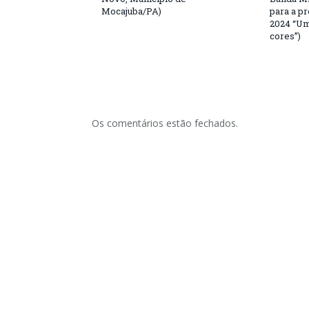
Mocajuba/PA)
para a p
2024 “Um
cores”)
Os comentários estão fechados.