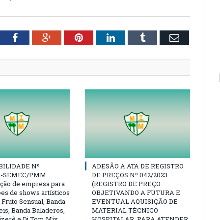
tter
Facebook
Google+
Pinterest
LinkedIn
Tumblr
Email
BILIDADE Nº
ADESÃO A ATA DE REGISTRO
23-SEMEC/PMM
DE PREÇOS Nº 042/2023
ação de empresa para
(REGISTRO DE PREÇO
ões de shows artísticos
OBJETIVANDO A FUTURA E
 Fruto Sensual, Banda
EVENTUAL AQUISIÇÃO DE
eis, Banda Baladeros,
MATERIAL TÉCNICO
zerê e Dj Tom Mix
HOSPITALAR, PARA ATENDER